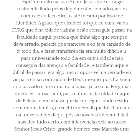
espelho muito na sua fé com Jesus, que era algo
realmente lindo pelos depoimentos contados, assim
como ele eu faço direito, até mesmo por isso me
identifico. A graça que alcancei foi que eu cursava na
FURG que é na cidade vizinha e não conseguia passar na
faculdade daqui, parecia que tinha algo que sempre
dava errado, parecia que trancava e eu tava cansado de
ir todo dia, e fazer transferência era muito difícil e ir
para universidade todo dia em outra cidade não
conseguia dar atenção a faculdade , e também aqui é
difícil de passar, era algo meio impossível na verdade eu
vir para cá, só com ajuda de Deus mesmo, pois fiz Enem
ano passado e tirei uma nota baixa, já fazia na Furg mas
queria vir cursar aqui, para entrar na faculdade daqui
de Pelotas nem achava que ia conseguir, onde resido
com minha família, e recebi um email que fui chamado
na universidade daqui, pós as novenas foi bem difícil
mas deu tudo certo, com intervenção dele ao nosso
Senhor Jesus Cristo, grande homem esse Marcelo uma