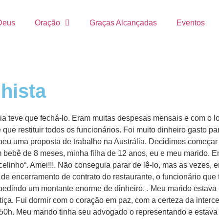
Deus
Oração
Graças Alcançadas
Eventos
hista
a teve que fechá-lo. Eram muitas despesas mensais e com o lo
que restituir todos os funcionários. Foi muito dinheiro gasto pa
eu uma proposta de trabalho na Austrália. Decidimos começar 
 bebê de 8 meses, minha filha de 12 anos, eu e meu marido. En
inho“. Amei!!!. Não conseguia parar de lê-lo, mas as vezes, er
de encerramento de contrato do restaurante, o funcionário que
edindo um montante enorme de dinheiro. . Meu marido estava b
stiça. Fui dormir com o coração em paz, com a certeza da interc
9:50h. Meu marido tinha seu advogado o representando e estava 